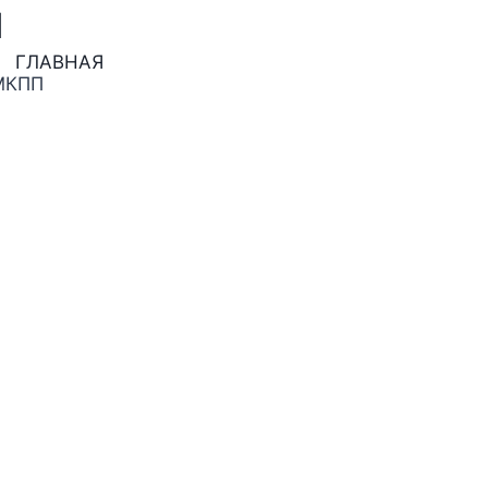
П
ГЛАВНАЯ
НАШИ УСЛУГИ
КОРОБКИ И ДВИГАТ
 МКПП